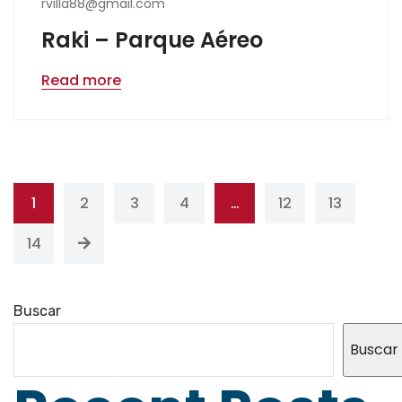
rvilla88@gmail.com
Raki – Parque Aéreo
Read more
1
2
3
4
…
12
13
14
Buscar
Buscar